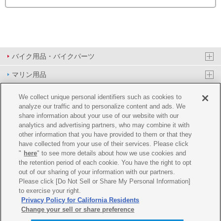
バイク用品・バイクパーツ
マリン用品
PAS/YPJ用品
We collect unique personal identifiers such as cookies to
analyze our traffic and to personalize content and ads. We
その他用品
share information about your use of our website with our
analytics and advertising partners, who may combine it with
イベント&エンターテイメント
other information that you have provided to them or that they
have collected from your use of their services. Please click
オンラインショップ
"
here
" to see more details about how we use cookies and
the retention period of each cookie. You have the right to opt
企業情報
out of our sharing of your information with our partners.
Please click [Do Not Sell or Share My Personal Information]
ご利用規約
推薦環境
プライバシーポリシー
Cookie ポリシー
to exercise your right.
Privacy Policy for California Residents
Change your sell or share preference