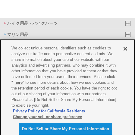
バイク用品・バイクパーツ
マリン用品
PAS/YPJ用品
We collect unique personal identifiers such as cookies to
analyze our traffic and to personalize content and ads. We
その他用品
share information about your use of our website with our
analytics and advertising partners, who may combine it with
イベント&エンターテイメント
other information that you have provided to them or that they
have collected from your use of their services. Please click
オンラインショップ
"
here
" to see more details about how we use cookies and
the retention period of each cookie. You have the right to opt
企業情報
out of our sharing of your information with our partners.
Please click [Do Not Sell or Share My Personal Information]
ご利用規約
推薦環境
プライバシーポリシー
Cookie ポリシー
to exercise your right.
Privacy Policy for California Residents
Change your sell or share preference
Do Not Sell or Share My Personal Information
© Y'SGEAR CO.,LTD.ALL RIGHTS RESERVED.