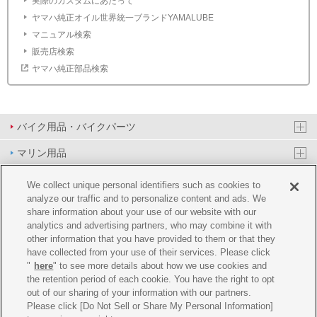
実際のカスタムにあたって
ヤマハ純正オイル世界統一ブランドYAMALUBE
マニュアル検索
販売店検索
ヤマハ純正部品検索
バイク用品・バイクパーツ
マリン用品
PAS/YPJ用品
We collect unique personal identifiers such as cookies to
analyze our traffic and to personalize content and ads. We
その他用品
share information about your use of our website with our
analytics and advertising partners, who may combine it with
イベント&エンターテイメント
other information that you have provided to them or that they
have collected from your use of their services. Please click
オンラインショップ
"
here
" to see more details about how we use cookies and
the retention period of each cookie. You have the right to opt
企業情報
out of our sharing of your information with our partners.
Please click [Do Not Sell or Share My Personal Information]
ご利用規約
推薦環境
プライバシーポリシー
Cookie ポリシー