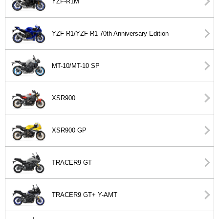
YZF-R1M
YZF-R1/YZF-R1 70th Anniversary Edition
MT-10/MT-10 SP
XSR900
XSR900 GP
TRACER9 GT
TRACER9 GT+ Y-AMT