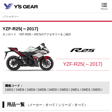
アクセサリー
YZF-R25(～2017)
オンロード YZF-R25(～2017)のアクセサリーをご紹介
YZF-R25(～2017)
機種コード
1WD2
1WD6
1WD8
1WDB
1WDD
1WDG
2WD1
2WD3
2WD5
用品一覧
（
メーカー：すべて
/
シリーズ：すべて
）