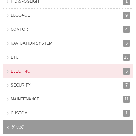
1
HID＆FOGLIGHT
9
LUGGAGE
4
COMFORT
3
NAVIGATION SYSTEM
15
ETC
3
ELECTRIC
7
SECURITY
11
MAINTENANCE
1
CUSTOM
グッズ