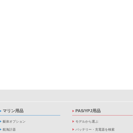
マリン用品
PAS/YPJ用品
艇体オプション
モデルから選ぶ
航海計器
バッテリー・充電器を検索