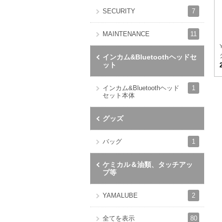
7
SECURITY
11
MAINTENANCE
インカム&Bluetoothヘッドセ
ット
1
インカム&Bluetoothヘッド
セット本体
グッズ
1
バッグ
ケミカル＆油類、タッチアッ
プ等
2
YAMALUBE
80
全てを表示