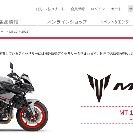
ほしいもの
リスト
会員登録
ログイン
カート
リー
MT-10(～2021)
介。装着しているアクセサリーには海外販売アクセサリーも含まれます。国内での販売が無い
MT-1
エ