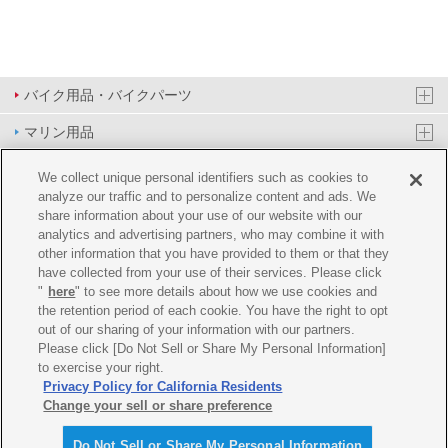
バイク用品・バイクパーツ
マリン用品
PAS/YPJ用品
We collect unique personal identifiers such as cookies to
analyze our traffic and to personalize content and ads. We
その他用品
share information about your use of our website with our
analytics and advertising partners, who may combine it with
イベント&エンターテイメント
other information that you have provided to them or that they
have collected from your use of their services. Please click
オンラインショップ
"
here
" to see more details about how we use cookies and
the retention period of each cookie. You have the right to opt
企業情報
out of our sharing of your information with our partners.
Please click [Do Not Sell or Share My Personal Information]
ご利用規約
推薦環境
プライバシーポリシー
Cookie ポリシー
to exercise your right.
Privacy Policy for California Residents
Change your sell or share preference
Do Not Sell or Share My Personal Information