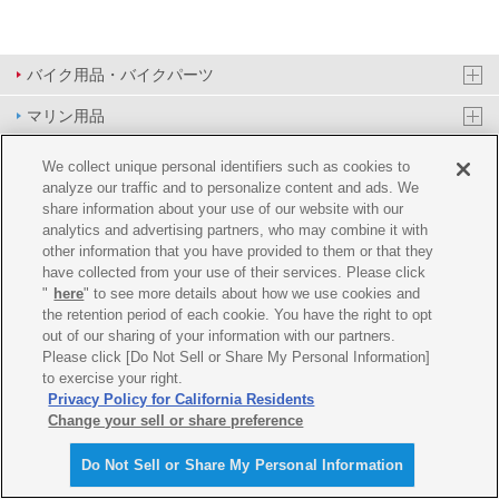
バイク用品・バイクパーツ
マリン用品
PAS/YPJ用品
We collect unique personal identifiers such as cookies to
analyze our traffic and to personalize content and ads. We
その他用品
share information about your use of our website with our
analytics and advertising partners, who may combine it with
イベント&エンターテイメント
other information that you have provided to them or that they
have collected from your use of their services. Please click
オンラインショップ
"
here
" to see more details about how we use cookies and
the retention period of each cookie. You have the right to opt
企業情報
out of our sharing of your information with our partners.
Please click [Do Not Sell or Share My Personal Information]
ご利用規約
推薦環境
プライバシーポリシー
Cookie ポリシー
to exercise your right.
Privacy Policy for California Residents
Change your sell or share preference
Do Not Sell or Share My Personal Information
© Y'SGEAR CO.,LTD.ALL RIGHTS RESERVED.