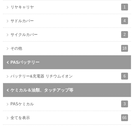
1
リヤキャリヤ
4
サドルカバー
2
サイクルカバー
18
その他
PASバッテリー
6
バッテリー&充電器 リチウムイオン
ケミカル＆油類、タッチアップ等
3
PASケミカル
66
全てを表示