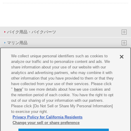
バイク用品・バイクパーツ
マリン用品
PAS/YPJ用品
We collect unique personal identifiers such as cookies to
analyze our traffic and to personalize content and ads. We
その他用品
share information about your use of our website with our
analytics and advertising partners, who may combine it with
イベント&エンターテイメント
other information that you have provided to them or that they
have collected from your use of their services. Please click
オンラインショップ
"
here
" to see more details about how we use cookies and
the retention period of each cookie. You have the right to opt
企業情報
out of our sharing of your information with our partners.
Please click [Do Not Sell or Share My Personal Information]
ご利用規約
推薦環境
プライバシーポリシー
Cookie ポリシー
to exercise your right.
Privacy Policy for California Residents
Change your sell or share preference