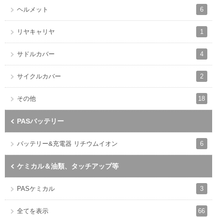
6
ヘルメット
1
リヤキャリヤ
4
サドルカバー
2
サイクルカバー
18
その他
PASバッテリー
6
バッテリー&充電器 リチウムイオン
ケミカル＆油類、タッチアップ等
3
PASケミカル
66
全てを表示