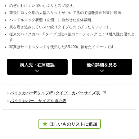
のぞかれにくい深いかぶりとスソ絞り。
前後にロック用の大型スリットがついてるので盗難抑止対策に最適。
ハンドルロック状態（左側）に合わせた立体裁断。
風を巻き込みにくいスソ絞りタイプなのでぴったりフィット。
従来のバイクカバーEタイプに比べ強力コーティングにより耐久性に優れま
す。
写真はサイドスタンドを使用したSR400に被せたイメージです。
購入先・在庫確認
他の詳細を見る
バイクカバーEタイプ/E+タイプ カバーサイズ表
バイクカバー サイズ別適応表
ほしいものリストに追加