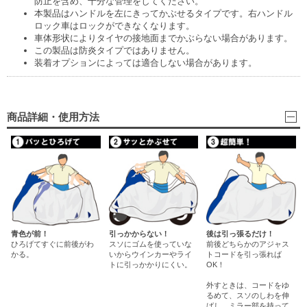
防止を含め、十分な管理をしてください。
本製品はハンドルを左にきってかぶせるタイプです。右ハンドル
ロック車はロックができなくなります。
車体形状によりタイヤの接地面までかぶらない場合があります。
この製品は防炎タイプではありません。
装着オプションによっては適合しない場合があります。
商品詳細・使用方法
青色が前！
引っかからない！
後は引っ張るだけ！
ひろげてすぐに前後がわ
スソにゴムを使っていな
前後どちらかのアジャス
かる。
いからウインカーやライ
トコードを引っ張れば
トに引っかかりにくい。
OK！
外すときは、コードをゆ
るめて、スソのしわを伸
ばし、ミラー部を持って