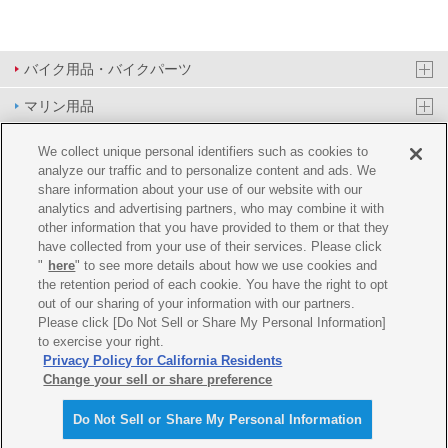
バイク用品・バイクパーツ
マリン用品
PAS/YPJ用品
We collect unique personal identifiers such as cookies to
analyze our traffic and to personalize content and ads. We
その他用品
share information about your use of our website with our
analytics and advertising partners, who may combine it with
イベント&エンターテイメント
other information that you have provided to them or that they
have collected from your use of their services. Please click
オンラインショップ
"
here
" to see more details about how we use cookies and
the retention period of each cookie. You have the right to opt
企業情報
out of our sharing of your information with our partners.
Please click [Do Not Sell or Share My Personal Information]
ご利用規約
推薦環境
プライバシーポリシー
Cookie ポリシー
to exercise your right.
Privacy Policy for California Residents
Change your sell or share preference
Do Not Sell or Share My Personal Information
© Y'SGEAR CO.,LTD.ALL RIGHTS RESERVED.