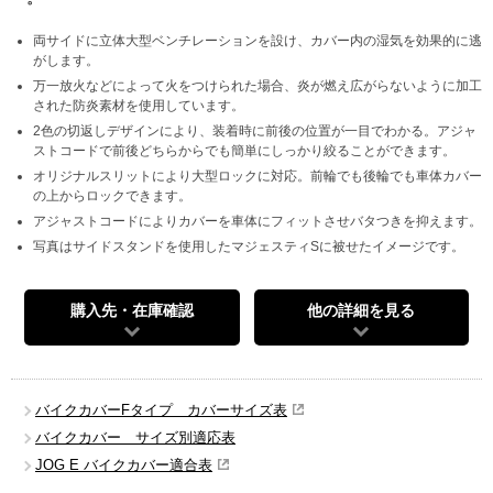
両サイドに立体大型ベンチレーションを設け、カバー内の湿気を効果的に逃
がします。
万一放火などによって火をつけられた場合、炎が燃え広がらないように加工
された防炎素材を使用しています。
2色の切返しデザインにより、装着時に前後の位置が一目でわかる。アジャ
ストコードで前後どちらからでも簡単にしっかり絞ることができます。
オリジナルスリットにより大型ロックに対応。前輪でも後輪でも車体カバー
の上からロックできます。
アジャストコードによりカバーを車体にフィットさせバタつきを抑えます。
写真はサイドスタンドを使用したマジェスティSに被せたイメージです。
購入先・在庫確認
他の詳細を見る
バイクカバーFタイプ カバーサイズ表
バイクカバー サイズ別適応表
JOG E バイクカバー適合表