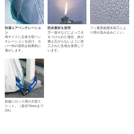
快適エアベンチレーショ
防炎素材を使用
フッ素系超撥水加工によ
ン
万一放火などによって火
り雨が染み込みにくい。
両サイドに立体大型ベン
をつけられた場合、炎が
チレーションを設け、カ
燃え広がらないように加
バー内の湿気を効果的に
工された生地を使用して
逃がします。
います。
前後にロック用の大型ス
リット。（直径70mmまで
OK）