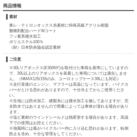
商品情報
素材
東レ・テトロンオックス糸素材に特殊高級アクリル樹脂
難燃剤配合ハードWコート
フッ素系撥水加工
ポリエステル100％
（財）日本防炎協会認定素材
ご注意
※30Lリアボックス(E300NY)を取付けた車両を基準にしていますの
で、30L以上のリアボックスを装着した車両については適合しませ
ん。（NMAX125/155のみ、ユーロトップケース39Lにも対応）
※走行直後のエンジン、マフラーは高温になっています。バイクカ
バーがとける恐れがありますので、十分冷えてからご使用くださ
い。
※生地には防水加工、縫製糸には撥水加工を施してありますが、完
全防水ではありませんので雨量によっては車体が濡れる場合があり
ます。
※塩ビ素材のウインドシールドは熱変形する場合があります。高温
下での使用はお控えください。
※強風時には風がバイクカバー内に入り込む恐れがあります。転倒
防止を含め、十分な管理をしてください。