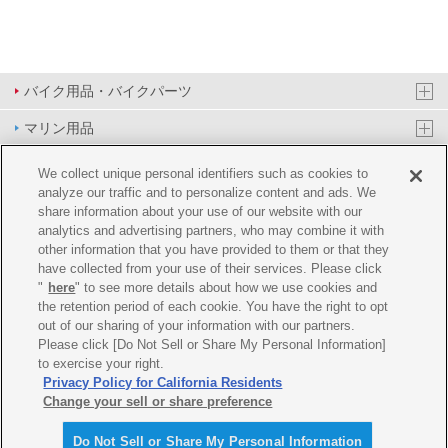
バイク用品・バイクパーツ
マリン用品
PAS/YPJ用品
We collect unique personal identifiers such as cookies to
analyze our traffic and to personalize content and ads. We
その他用品
share information about your use of our website with our
analytics and advertising partners, who may combine it with
イベント&エンターテイメント
other information that you have provided to them or that they
have collected from your use of their services. Please click
オンラインショップ
"
here
" to see more details about how we use cookies and
the retention period of each cookie. You have the right to opt
企業情報
out of our sharing of your information with our partners.
Please click [Do Not Sell or Share My Personal Information]
ご利用規約
推薦環境
プライバシーポリシー
Cookie ポリシー
to exercise your right.
Privacy Policy for California Residents
Change your sell or share preference
Do Not Sell or Share My Personal Information