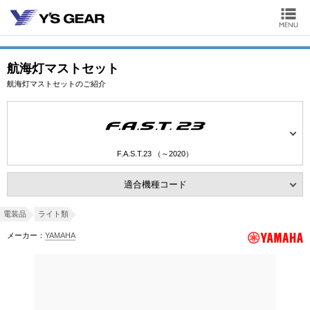
航海灯マストセット
航海灯マストセットのご紹介
F.A.S.T.23 （～2020）
適合機種コード
電装品
ライト類
メーカー：
YAMAHA