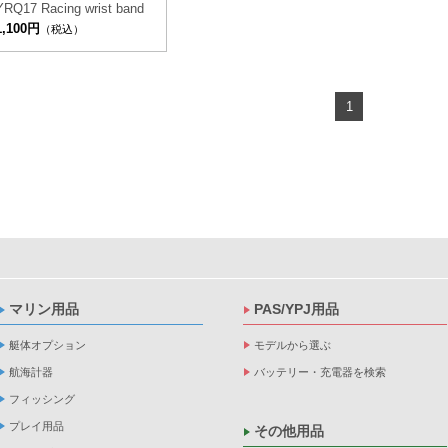
YRQ17 Racing wrist band
1,100円
（税込）
1
マリン用品
PAS/YPJ用品
艇体オプション
モデルから選ぶ
航海計器
バッテリー・充電器を検索
フィッシング
プレイ用品
その他用品