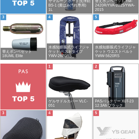
ヤマルーブ ボート洗浄剤
替えボンベセット YM-
BS-1 (黄ばみ汚れ専用)
2420R/YVA-2015/YWA-
1L
2015
水感知膨脹式ライフジャ
水感知膨脹式ライフジャ
替えボンベセット
ケット ベストタイプ
ケット ウエストベルト
18UML Elite
YWV-2620RS
YWW-5620RS
ゲルサドルカバー VLC-
PASバッテリー X0T-23
051
12.3Ah ブラック