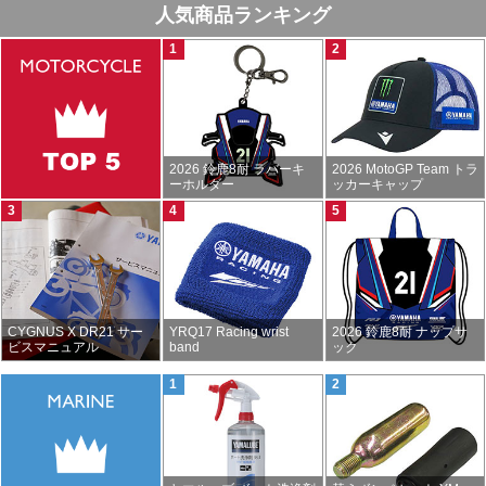
人気商品ランキング
2026 鈴鹿8耐 ラバーキ
2026 MotoGP Team トラ
ーホルダー
ッカーキャップ
CYGNUS X DR21 サー
YRQ17 Racing wrist
2026 鈴鹿8耐 ナップサ
ビスマニュアル
band
ック