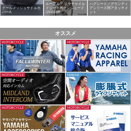
ルーフエア リヤチャイル
ハグシート／グランディ
クールメッシュサドルカ
ドシート用サンシェード
アシリーズ用アタッチメ
バーA
UV-016R
ント
オススメ
MOTORCYCLE
MOTORCYCLE
MOTORCYCLE
MARINE
MOTORCYCLE
MOTORCYCLE