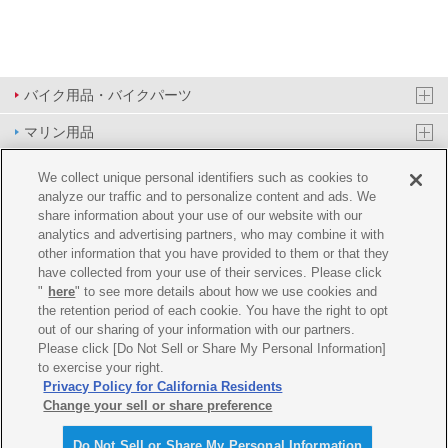
バイク用品・バイクパーツ
マリン用品
PAS/YPJ用品
We collect unique personal identifiers such as cookies to
analyze our traffic and to personalize content and ads. We
その他用品
share information about your use of our website with our
analytics and advertising partners, who may combine it with
イベント&エンターテイメント
other information that you have provided to them or that they
have collected from your use of their services. Please click
オンラインショップ
"
here
" to see more details about how we use cookies and
the retention period of each cookie. You have the right to opt
企業情報
out of our sharing of your information with our partners.
Please click [Do Not Sell or Share My Personal Information]
ご利用規約
推薦環境
プライバシーポリシー
Cookie ポリシー
to exercise your right.
Privacy Policy for California Residents
Change your sell or share preference
Do Not Sell or Share My Personal Information