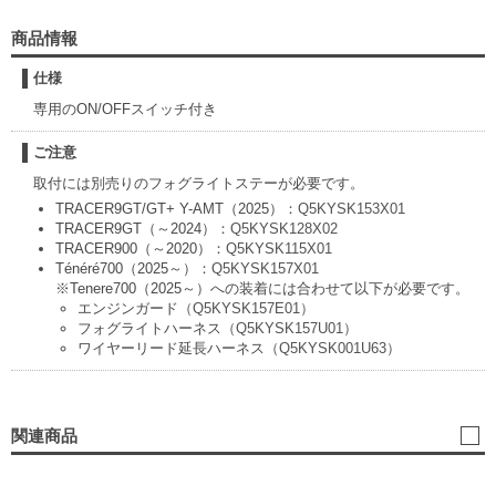
商品情報
仕様
専用のON/OFFスイッチ付き
ご注意
取付には別売りのフォグライトステーが必要です。
TRACER9GT/GT+ Y-AMT（2025）：
Q5KYSK153X01
TRACER9GT（～2024）：
Q5KYSK128X02
TRACER900（～2020）：
Q5KYSK115X01
Ténéré700（2025～）：
Q5KYSK157X01
※Tenere700（2025～）への装着には合わせて以下が必要です。
エンジンガード
（Q5KYSK157E01）
フォグライトハーネス
（Q5KYSK157U01）
ワイヤーリード延長ハーネス
（Q5KYSK001U63）
関連商品
フ
Té