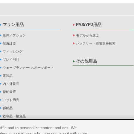
マリン用品
PAS/YPJ用品
艇体オプション
モデルから選ぶ
航海計器
バッテリー・充電器を検索
フィッシング
プレイ用品
その他用品
ウェーブランナー･スポーツボート
電装品
内・外装品
操舵装置
ヨット用品
係船品
救命品・検査品
メンテナンス
raffic and to personalize content and ads. We
アパレル
advertising partners, who may combine it with other