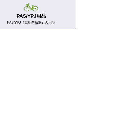
PAS
/YPJ
用品
PAS/YPJ（電動自転車）の用品