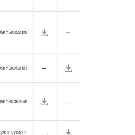
Q5KYSK051H06
―
Q5KYSK051H03
―
Q5KYSK051E48
―
Q2KRINY04002
―