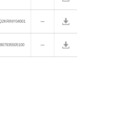
Q2KRINY04001
―
907935505100
―