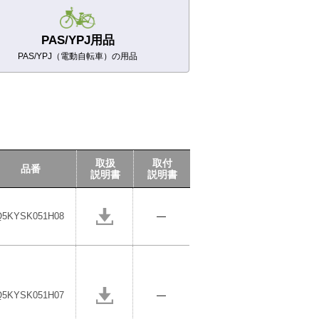
PAS
/YPJ
用品
PAS/YPJ（電動自転車）の用品
取扱
取付
品番
説明書
説明書
Q5KYSK051H08
―
Q5KYSK051H07
―