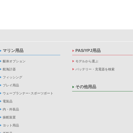
マリン用品
PAS/YPJ用品
艇体オプション
モデルから選ぶ
航海計器
バッテリー・充電器を検索
フィッシング
プレイ用品
その他用品
ウェーブランナー･スポーツボート
電装品
内・外装品
操舵装置
ヨット用品