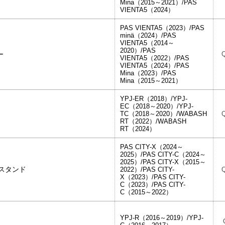
Mina（2015～2021）/PAS
VIENTA5（2024）
PAS VIENTA5（2023）/PAS
minä（2024）/PAS
VIENTA5（2014～
2020）/PAS
ルバー
VIENTA5（2022）/PAS
VIENTA5（2024）/PAS
Mina（2023）/PAS
Mina（2015～2021）
YPJ-ER（2018）/YPJ-
EC（2018～2020）/YPJ-
TC（2018～2020）/WABASH
RT（2022）/WABASH
RT（2024）
PAS CITY-X（2024～
2025）/PAS CITY-C（2024～
2025）/PAS CITY-X（2015～
用 両立スタンド
2022）/PAS CITY-
X（2023）/PAS CITY-
C（2023）/PAS CITY-
C（2015～2022）
YPJ-R（2016～2019）/YPJ-
ク