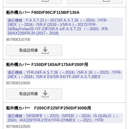
船外機カバー F80D/F90C/F115B/F130A
F.A.S.T.23 (～2017)/F.A.S.T.26（～2024）/YFR-
24EX（～2024）/SR-X (2018～)/SR-X (～2017)/YFR-
24/BayFisher25 /YF-23F/SR-X α/F.A.S.T.23 （～2020）/FR-
20/AX220/FR-20 (2017～2018)
907908310700
船外機カバー F150D/F165A/F175A/F200F用
YFR-24/F.A.S.T.26（～2024）/SR-X 24（～2023）/YFR-
24EX（～2024）/SR-X EX/SR-XX/YF-24/F.A.S.T.26EX
907908310600
船外機カバー F200C/F225F/F250D/F300B用
SR320FB（～2023）/SR330（～2024）/S-QUALO（～
2024）/AX220/YFR-27EX/YFR-27HMEX（～2021）/YFR
907908310500