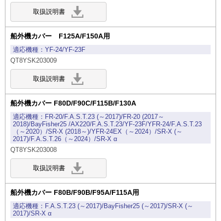
船外機カバー F125A/F150A用
YF-24/YF-23F
QT8YSK203009
船外機カバー F80D/F90C/F115B/F130A
FR-20/F.A.S.T.23 (～2017)/FR-20 (2017～
2018)/BayFisher25 /AX220/F.A.S.T.23/YF-23F/YFR-24/F.A.S.T.23
（～2020）/SR-X (2018～)/YFR-24EX（～2024）/SR-X (～
2017)/F.A.S.T.26（～2024）/SR-X α
QT8YSK203008
船外機カバー F80B/F90B/F95A/F115A用
F.A.S.T.23 (～2017)/BayFisher25 (～2017)/SR-X (～
2017)/SR-X α