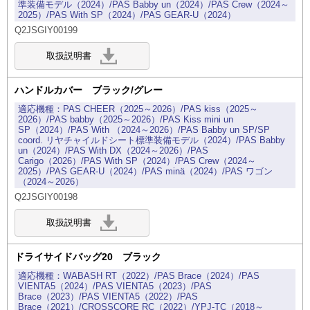
準装備モデル（2024）/PAS Babby un（2024）/PAS Crew（2024～
2025）/PAS With SP（2024）/PAS GEAR-U（2024）
Q2JSGIY00199
ハンドルカバー ブラック/グレー
PAS CHEER（2025～2026）/PAS kiss（2025～
2026）/PAS babby（2025～2026）/PAS Kiss mini un
SP（2024）/PAS With （2024～2026）/PAS Babby un SP/SP
coord. リヤチャイルドシート標準装備モデル（2024）/PAS Babby
un（2024）/PAS With DX（2024～2026）/PAS
Carigo（2026）/PAS With SP（2024）/PAS Crew（2024～
2025）/PAS GEAR-U（2024）/PAS minä（2024）/PAS ワゴン
（2024～2026）
Q2JSGIY00198
ドライサイドバッグ20 ブラック
WABASH RT（2022）/PAS Brace（2024）/PAS
VIENTA5（2024）/PAS VIENTA5（2023）/PAS
Brace（2023）/PAS VIENTA5（2022）/PAS
Brace（2021）/CROSSCORE RC（2022）/YPJ-TC（2018～