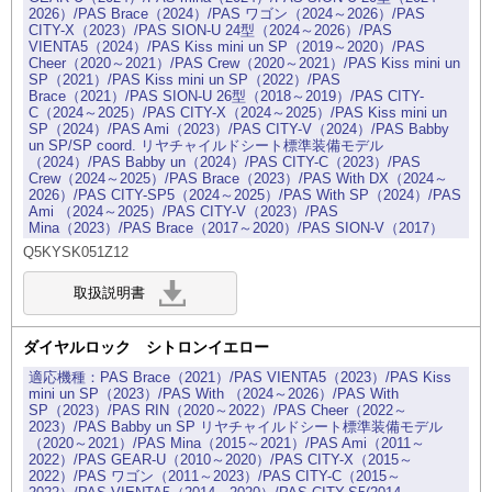
2026）/PAS Brace（2024）/PAS ワゴン（2024～2026）/PAS
CITY-X（2023）/PAS SION-U 24型（2024～2026）/PAS
VIENTA5（2024）/PAS Kiss mini un SP（2019～2020）/PAS
Cheer（2020～2021）/PAS Crew（2020～2021）/PAS Kiss mini un
SP（2021）/PAS Kiss mini un SP（2022）/PAS
Brace（2021）/PAS SION-U 26型（2018～2019）/PAS CITY-
C（2024～2025）/PAS CITY-X（2024～2025）/PAS Kiss mini un
SP（2024）/PAS Ami（2023）/PAS CITY-V（2024）/PAS Babby
un SP/SP coord. リヤチャイルドシート標準装備モデル
（2024）/PAS Babby un（2024）/PAS CITY-C（2023）/PAS
Crew（2024～2025）/PAS Brace（2023）/PAS With DX（2024～
2026）/PAS CITY-SP5（2024～2025）/PAS With SP（2024）/PAS
Ami （2024～2025）/PAS CITY-V（2023）/PAS
Mina（2023）/PAS Brace（2017～2020）/PAS SION-V（2017）
Q5KYSK051Z12
ダイヤルロック シトロンイエロー
PAS Brace（2021）/PAS VIENTA5（2023）/PAS Kiss
mini un SP（2023）/PAS With （2024～2026）/PAS With
SP（2023）/PAS RIN（2020～2022）/PAS Cheer（2022～
2023）/PAS Babby un SP リヤチャイルドシート標準装備モデル
（2020～2021）/PAS Mina（2015～2021）/PAS Ami（2011～
2022）/PAS GEAR-U（2010～2020）/PAS CITY-X（2015～
2022）/PAS ワゴン（2011～2023）/PAS CITY-C（2015～