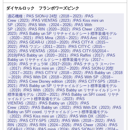
ダイヤルロック フランボワーズピンク
PAS SION-U 24型（2018～2023）/PAS
Crew（2023）/PAS VIENTA5（2023）/PAS Kiss mini un
SP（2023）/PAS With （2024～2026）/PAS With
SP（2023）/PAS RIN（2020～2022）/PAS Cheer（2022～
2023）/PAS Babby un SP リヤチャイルドシート標準装備モデル
（2020～2021）/PAS Mina（2015～2021）/PAS Ami（2011～
2022）/PAS GEAR-U（2010～2020）/PAS CITY-X（2015～
2022）/PAS ワゴン（2011～2023）/PAS CITY-C（2015～
2022）/PAS VIENTA5（2014～2020）/PAS CITY-S5(2014～
2019)/PAS Babby un（2020～2021）/PAS Raffini（2017）/PAS
Babby un リヤチャイルドシート標準装備モデル（2017～
2019）/PAS ナチュラM（2017~2019）/PAS ナチュラ スーパー
（2017）/PAS Kiss mini un（2017～2020）/PAS SION-U 20型
（2017～2023）/PAS CITY-V（2018～2022）/PAS Babby un（2018
～2019）/PAS With DX（2018～2019）/PAS With SP（2018～
2022）/PAS Crew Disney edition（2019）/PAS CITY-SP5（2018～
2021）/PAS Babby un SP リヤチャイルドシート標準装備モデル
（2019）/PAS With（2023）/PAS Babby un リヤチャイルドシート
標準装備モデル（2020～2021）/PAS Babby un SP/ coord. リヤチ
ャイルドシート標準装備モデル（2023）/PAS
VIENTA5（2022）/PAS Babby un（2023）/PAS
Crew（2022）/PAS Babby un（2022）/PAS With DX（2023）/PAS
Babby un SP/ coord. リヤチャイルドシート標準装備モデル
（2022）/PAS Kiss mini un（2021）/PAS With DX（2020～
2022）/PAS CITY-SP5（2023）/PAS With（2018～2022）/PAS
RIN（2023）/PAS RIN（2024～2026）/PAS Cheer（2024）/PAS
GEAR-U（2024）/PAS minä（2024）/PAS SION-U 20型（2024～