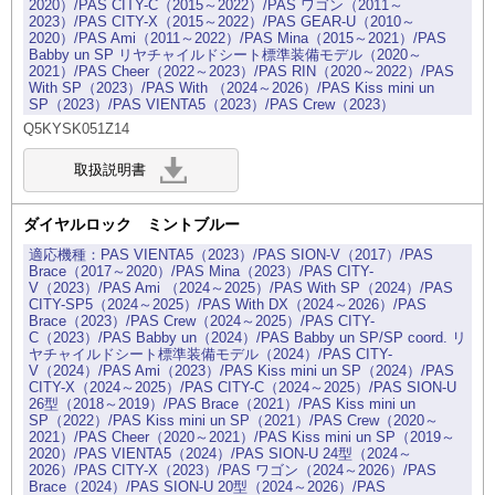
2020）/PAS CITY-C（2015～2022）/PAS ワゴン（2011～
2023）/PAS CITY-X（2015～2022）/PAS GEAR-U（2010～
2020）/PAS Ami（2011～2022）/PAS Mina（2015～2021）/PAS
Babby un SP リヤチャイルドシート標準装備モデル（2020～
2021）/PAS Cheer（2022～2023）/PAS RIN（2020～2022）/PAS
With SP（2023）/PAS With （2024～2026）/PAS Kiss mini un
SP（2023）/PAS VIENTA5（2023）/PAS Crew（2023）
Q5KYSK051Z14
ダイヤルロック ミントブルー
PAS VIENTA5（2023）/PAS SION-V（2017）/PAS
Brace（2017～2020）/PAS Mina（2023）/PAS CITY-
V（2023）/PAS Ami （2024～2025）/PAS With SP（2024）/PAS
CITY-SP5（2024～2025）/PAS With DX（2024～2026）/PAS
Brace（2023）/PAS Crew（2024～2025）/PAS CITY-
C（2023）/PAS Babby un（2024）/PAS Babby un SP/SP coord. リ
ヤチャイルドシート標準装備モデル（2024）/PAS CITY-
V（2024）/PAS Ami（2023）/PAS Kiss mini un SP（2024）/PAS
CITY-X（2024～2025）/PAS CITY-C（2024～2025）/PAS SION-U
26型（2018～2019）/PAS Brace（2021）/PAS Kiss mini un
SP（2022）/PAS Kiss mini un SP（2021）/PAS Crew（2020～
2021）/PAS Cheer（2020～2021）/PAS Kiss mini un SP（2019～
2020）/PAS VIENTA5（2024）/PAS SION-U 24型（2024～
2026）/PAS CITY-X（2023）/PAS ワゴン（2024～2026）/PAS
Brace（2024）/PAS SION-U 20型（2024～2026）/PAS