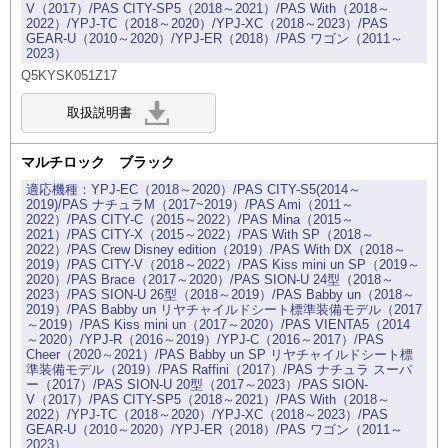
V（2017）/PAS CITY-SP5（2018～2021）/PAS With（2018～
2022）/YPJ-TC（2018～2020）/YPJ-XC（2018～2023）/PAS
GEAR-U（2010～2020）/YPJ-ER（2018）/PAS ワゴン（2011～
2023）
Q5KYSK051Z17
マルチロック ブラック
YPJ-EC（2018～2020）/PAS CITY-S5(2014～
2019)/PAS ナチュラM（2017~2019）/PAS Ami（2011～
2022）/PAS CITY-C（2015～2022）/PAS Mina（2015～
2021）/PAS CITY-X（2015～2022）/PAS With SP（2018～
2022）/PAS Crew Disney edition（2019）/PAS With DX（2018～
2019）/PAS CITY-V（2018～2022）/PAS Kiss mini un SP（2019～
2020）/PAS Brace（2017～2020）/PAS SION-U 24型（2018～
2023）/PAS SION-U 26型（2018～2019）/PAS Babby un（2018～
2019）/PAS Babby un リヤチャイルドシート標準装備モデル（2017
～2019）/PAS Kiss mini un（2017～2020）/PAS VIENTA5（2014
～2020）/YPJ-R（2016～2019）/YPJ-C（2016～2017）/PAS
Cheer（2020～2021）/PAS Babby un SP リヤチャイルドシート標
準装備モデル（2019）/PAS Raffini（2017）/PAS ナチュラ スーパ
ー（2017）/PAS SION-U 20型（2017～2023）/PAS SION-
V（2017）/PAS CITY-SP5（2018～2021）/PAS With（2018～
2022）/YPJ-TC（2018～2020）/YPJ-XC（2018～2023）/PAS
GEAR-U（2010～2020）/YPJ-ER（2018）/PAS ワゴン（2011～
2023）