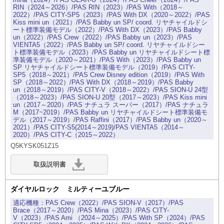
RIN（2024～2026）/PAS RIN（2023）/PAS With（2018～
2022）/PAS CITY-SP5（2023）/PAS With DX（2020～2022）/PAS
Kiss mini un（2021）/PAS Babby un SP/ coord. リヤチャイルドシ
ート標準装備モデル（2022）/PAS With DX（2023）/PAS Babby
un（2022）/PAS Crew（2022）/PAS Babby un（2023）/PAS
VIENTA5（2022）/PAS Babby un SP/ coord. リヤチャイルドシー
ト標準装備モデル（2023）/PAS Babby un リヤチャイルドシート標
準装備モデル（2020～2021）/PAS With（2023）/PAS Babby un
SP リヤチャイルドシート標準装備モデル（2019）/PAS CITY-
SP5（2018～2021）/PAS Crew Disney edition（2019）/PAS With
SP（2018～2022）/PAS With DX（2018～2019）/PAS Babby
un（2018～2019）/PAS CITY-V（2018～2022）/PAS SION-U 24型
（2018～2023）/PAS SION-U 20型（2017～2023）/PAS Kiss mini
un（2017～2020）/PAS ナチュラ スーパー（2017）/PAS ナチュラ
M（2017~2019）/PAS Babby un リヤチャイルドシート標準装備モ
デル（2017～2019）/PAS Raffini（2017）/PAS Babby un（2020～
2021）/PAS CITY-S5(2014～2019)/PAS VIENTA5（2014～
2020）/PAS CITY-C（2015～2022）
Q5KYSK051Z15
ダイヤルロック ミルティーユブルー
PAS Crew（2022）/PAS SION-V（2017）/PAS
Brace（2017～2020）/PAS Mina（2023）/PAS CITY-
V（2023）/PAS Ami （2024～2025）/PAS With SP（2024）/PAS