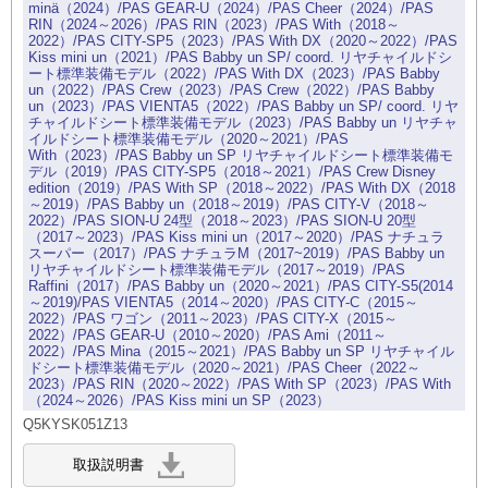
minä（2024）/PAS GEAR-U（2024）/PAS Cheer（2024）/PAS
RIN（2024～2026）/PAS RIN（2023）/PAS With（2018～
2022）/PAS CITY-SP5（2023）/PAS With DX（2020～2022）/PAS
Kiss mini un（2021）/PAS Babby un SP/ coord. リヤチャイルドシ
ート標準装備モデル（2022）/PAS With DX（2023）/PAS Babby
un（2022）/PAS Crew（2023）/PAS Crew（2022）/PAS Babby
un（2023）/PAS VIENTA5（2022）/PAS Babby un SP/ coord. リヤ
チャイルドシート標準装備モデル（2023）/PAS Babby un リヤチャ
イルドシート標準装備モデル（2020～2021）/PAS
With（2023）/PAS Babby un SP リヤチャイルドシート標準装備モ
デル（2019）/PAS CITY-SP5（2018～2021）/PAS Crew Disney
edition（2019）/PAS With SP（2018～2022）/PAS With DX（2018
～2019）/PAS Babby un（2018～2019）/PAS CITY-V（2018～
2022）/PAS SION-U 24型（2018～2023）/PAS SION-U 20型
（2017～2023）/PAS Kiss mini un（2017～2020）/PAS ナチュラ
スーパー（2017）/PAS ナチュラM（2017~2019）/PAS Babby un
リヤチャイルドシート標準装備モデル（2017～2019）/PAS
Raffini（2017）/PAS Babby un（2020～2021）/PAS CITY-S5(2014
～2019)/PAS VIENTA5（2014～2020）/PAS CITY-C（2015～
2022）/PAS ワゴン（2011～2023）/PAS CITY-X（2015～
2022）/PAS GEAR-U（2010～2020）/PAS Ami（2011～
2022）/PAS Mina（2015～2021）/PAS Babby un SP リヤチャイル
ドシート標準装備モデル（2020～2021）/PAS Cheer（2022～
2023）/PAS RIN（2020～2022）/PAS With SP（2023）/PAS With
（2024～2026）/PAS Kiss mini un SP（2023）
Q5KYSK051Z13