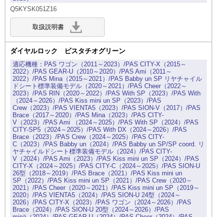
Q5KYSK051Z16
ダイヤルロック ピスタチオグリーン
PAS ワゴン（2011～2023）/PAS CITY-X（2015～
2022）/PAS GEAR-U（2010～2020）/PAS Ami（2011～
2022）/PAS Mina（2015～2021）/PAS Babby un SP リヤチャイル
ドシート標準装備モデル（2020～2021）/PAS Cheer（2022～
2023）/PAS RIN（2020～2022）/PAS With SP（2023）/PAS With
（2024～2026）/PAS Kiss mini un SP（2023）/PAS
Crew（2023）/PAS VIENTA5（2023）/PAS SION-V（2017）/PAS
Brace（2017～2020）/PAS Mina（2023）/PAS CITY-
V（2023）/PAS Ami （2024～2025）/PAS With SP（2024）/PAS
CITY-SP5（2024～2025）/PAS With DX（2024～2026）/PAS
Brace（2023）/PAS Crew（2024～2025）/PAS CITY-
C（2023）/PAS Babby un（2024）/PAS Babby un SP/SP coord. リ
ヤチャイルドシート標準装備モデル（2024）/PAS CITY-
V（2024）/PAS Ami（2023）/PAS Kiss mini un SP（2024）/PAS
CITY-X（2024～2025）/PAS CITY-C（2024～2025）/PAS SION-U
26型（2018～2019）/PAS Brace（2021）/PAS Kiss mini un
SP（2022）/PAS Kiss mini un SP（2021）/PAS Crew（2020～
2021）/PAS Cheer（2020～2021）/PAS Kiss mini un SP（2019～
2020）/PAS VIENTA5（2024）/PAS SION-U 24型（2024～
2026）/PAS CITY-X（2023）/PAS ワゴン（2024～2026）/PAS
Brace（2024）/PAS SION-U 20型（2024～2026）/PAS
minä（2024）/PAS GEAR-U（2024）/PAS Cheer（2024）/PAS