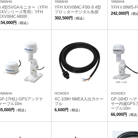
YAMAHA
YAMAHA
YAMAHA
8.4型SVGAモニター（YFH
YFH XXV084C-F00i 8.4型
YFHⅡ09WS-F6
XXVシリーズ専用）YFH
プロッターデジタル魚探
242,000円
（税
XXV084C-M000
302,500円
（税込）
154,000円
（税込）
YAMAHA
HONDEX
HONDEX
GP-17H(L) GPSアンテナ
XC-109H NMEA入出力ケー
GP-16HD 
ケーブル10m
ブル
サー内蔵GPS
ーブル10m
55,000円
6,600円
（税込）
（税込）
66,000円
（税込