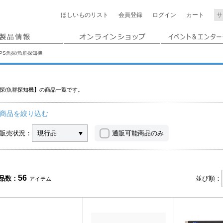
ほしいもの
リスト
会員登録
ログイン
カート
PS魚探/魚群探知機
探/魚群探知機】の商品一覧です。
商品を絞り込む
販売状況：
現行品
通販可能商品のみ
56
品数：
並び順：
アイテム