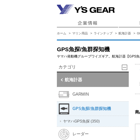
ホーム
マリン用品
ラインナップ
航海計器
G
GPS魚探/魚群探知機
ヤマハ発動機グループワイズギア。航海計器【GPS魚
カテゴリ
航海計器
GARMIN
GPS魚探/魚群探知機
商
ヤマハGPS魚探 (350)
レーダー