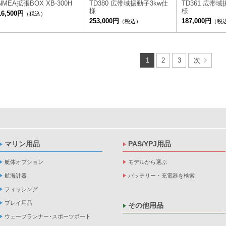
NMEA拡張BOX XB-300H
TD380 広帯域振動子3kw仕
TD361 広帯域
様
様
16,500円
（税込）
253,000円
187,000円
（税込）
（税
1
2
3
次
マリン用品
PAS/YPJ用品
艇体オプション
モデルから選ぶ
航海計器
バッテリー・充電器を検索
フィッシング
プレイ用品
その他用品
ウェーブランナー･スポーツボート