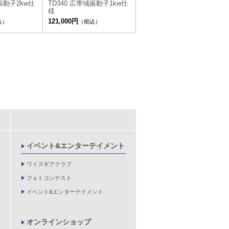
振動子2kw仕
TD340 広帯域振動子1kw仕
様
121,000円
込）
（税込）
イベント&エンターテイメント
ワイズギアクラブ
フォトコンテスト
イベント&エンターテイメント
オンラインショップ