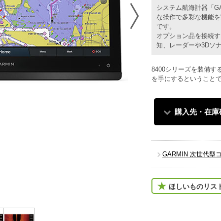
システム航海計器「GA
な操作で多彩な機能を
です。
オプション品を接続す
知、レーダーや3Dソ
8400シリーズを装備
を手にするということ
購入先・在庫
GARMIN 次世代
ほしいものリス