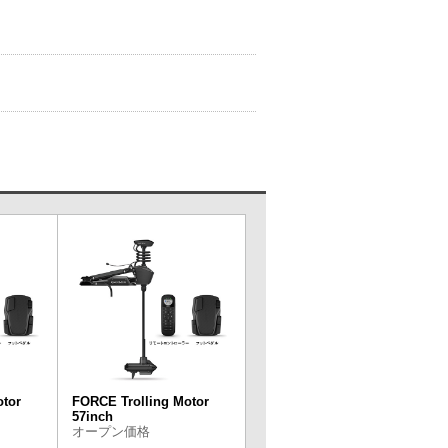
otor
FORCE Trolling Motor
57inch
オープン価格