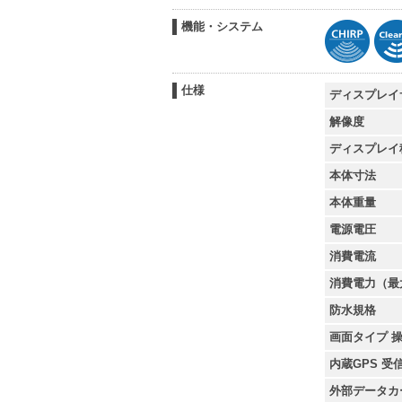
機能・システム
仕様
ディスプレイ
解像度
ディスプレイ
本体寸法
本体重量
電源電圧
消費電流
消費電力（最
防水規格
画面タイプ 
内蔵GPS 受
外部データカ