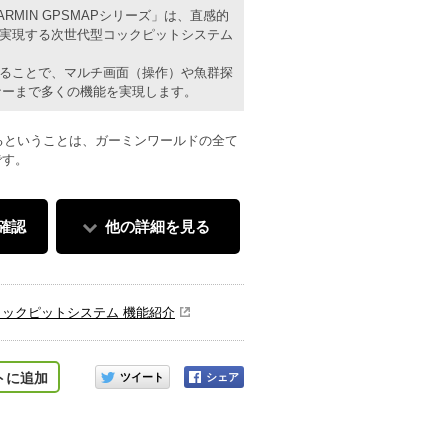
RMIN GPSMAPシリーズ」は、直感的
実現する次世代型コックピットシステム
ることで、マルチ画面（操作）や魚群探
ナーまで多くの機能を実現します。
するということは、ガーミンワールドの全て
です。
確認
他の詳細を見る
画面：10インチWUXGA 1920x1200
型コックピットシステム 機能紹介
このアイテムをシェアする
トに追加