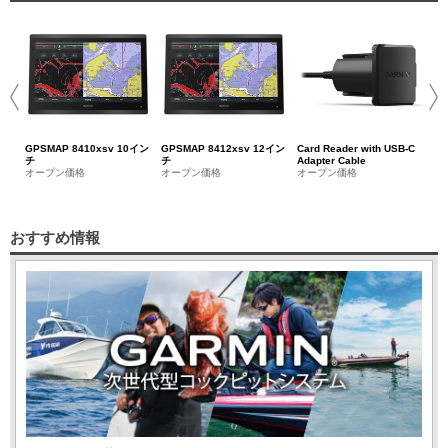
FO
50
オ
GPSMAP 8410xsv 10イン
GPSMAP 8412xsv 12イン
Card Reader with USB-C
チ
チ
Adapter Cable
オープン価格
オープン価格
オープン価格
おすすめ情報