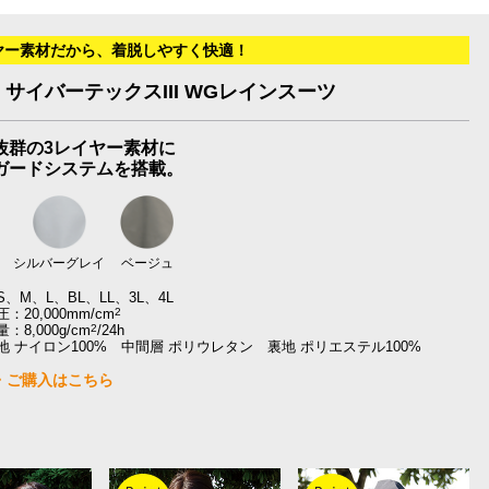
ヤー素材だから、着脱しやすく快適！
18 サイバーテックスIII WGレインスーツ
抜群の3レイヤー素材に
ガードシステムを搭載。
シルバーグレイ
ベージュ
、M、L、BL、LL、3L、4L
：20,000mm/cm
2
8,000g/cm
2
/24h
地 ナイロン100% 中間層 ポリウレタン 裏地 ポリエステル100%
・ご購入はこちら