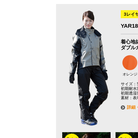
3レイ
YAR
着心地
ダブル
オレンジ
サイズ：S
初期耐水圧
初期透湿量：
素材：表
詳細