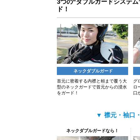
3つの“ダブルガードシステ
ド！
ネックダブルガード
首元に密着する内襟と頰まで覆う大
グ
型のネックガードで首元からの浸水
ロ
をガード！
口
▼ 襟元・袖口
ネックダブルガードなら！