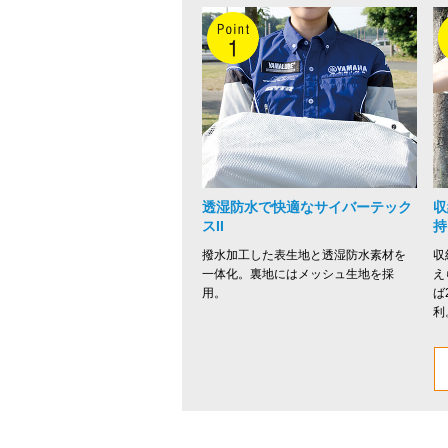
透湿防水で快適なサイバーテック
収
スII
持
撥水加工した表生地と透湿防水素材を
収
一体化。裏地にはメッシュ生地を採
え
用。
ば
利