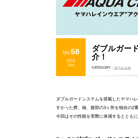
ダブルガー
58
Vol.
介！
2016
July
CATEGORY：
スペシャル
ダブルガードシステムを搭載したヤマハレ
すかった襟、袖、腹部の3ヶ所を独自の2
今回はその性能を実際に体感するとともに