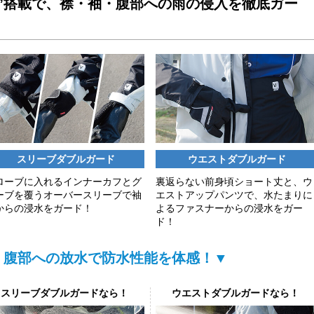
ム”搭載で、襟・袖・腹部への雨の侵入を徹底ガー
スリーブダブルガード
ウエストダブルガード
ローブに入れるインナーカフとグ
裏返らない前身頃ショート丈と、ウ
ーブを覆うオーバースリーブで袖
エストアップパンツで、水たまりに
からの浸水をガード！
よるファスナーからの浸水をガー
ド！
・腹部への放水で防水性能を体感！▼
スリーブダブルガードなら！
ウエストダブルガードなら！