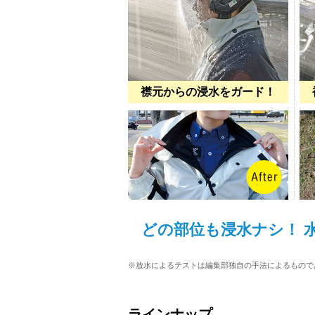
襟元からの浸水をガード！
どの部位も浸水ナシ！ 
※放水によるテストは編集部独自の手法によるもので
ラインナップ