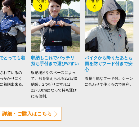
でとっても着
収納もこれでバッチリ
バイクから降りたあとも
持ち手付きで運びやすい
雨を防ぐフード付きで安
心
されているの
収納場所やスペースによっ
っかかりにく
て、形を変えられる2way収
着脱可能なフード付。シーン
に着脱出来る。
納袋。2つ折りにすれば
に合わせて使えるので便利。
22×30cmになって持ち運び
にも便利。
詳細・ご購入はこちら