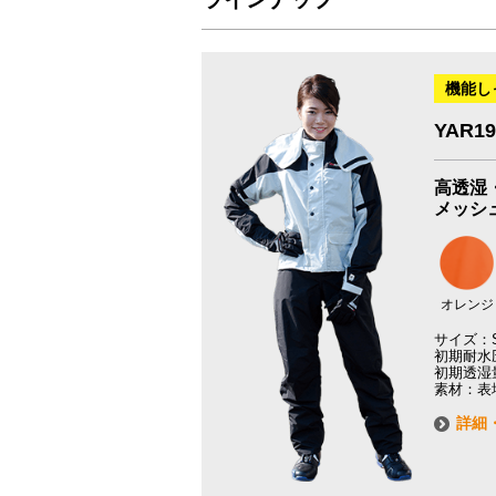
機能し
YAR
高透湿
メッシ
オレンジ
サイズ：S
初期耐水圧
初期透湿量：
素材：表地
詳細