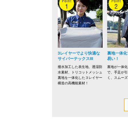
3レイヤーでより快適な
裏地一体化
サイバーテックスIII
易い！
撥水加工した表生地、透湿防
裏地が一体化
水素材、トリコットメッシュ
で、手足が引
裏地を一体化した３レイヤー
く、スムーズ
構造の高機能素材！