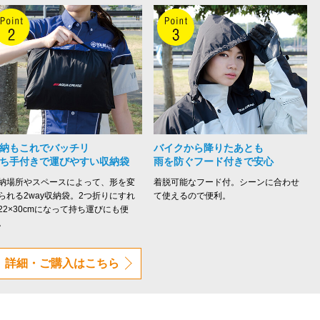
納もこれでバッチリ
バイクから降りたあとも
ち手付きで運びやすい収納袋
雨を防ぐフード付きで安心
納場所やスペースによって、形を変
着脱可能なフード付。シーンに合わせ
られる2way収納袋。2つ折りにすれ
て使えるので便利。
22×30cmになって持ち運びにも便
。
詳細・ご購入はこちら