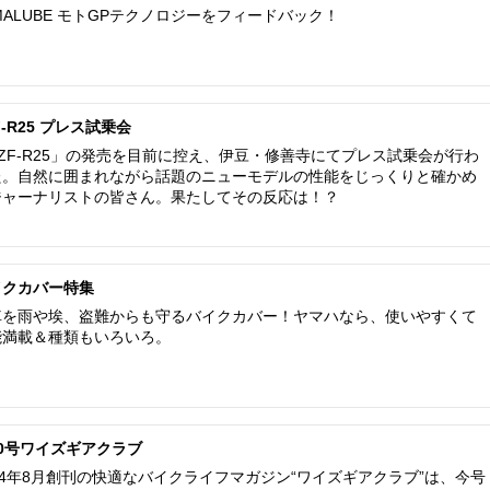
MALUBE モトGPテクノロジーをフィードバック！
F-R25 プレス試乗会
YZF-R25」の発売を目前に控え、伊豆・修善寺にてプレス試乗会が行わ
た。自然に囲まれながら話題のニューモデルの性能をじっくりと確かめ
ジャーナリストの皆さん。果たしてその反応は！？
イクカバー特集
車を雨や埃、盗難からも守るバイクカバー！ヤマハなら、使いやすくて
能満載＆種類もいろいろ。
50号ワイズギアクラブ
04年8月創刊の快適なバイクライフマガジン“ワイズギアクラブ”は、今号