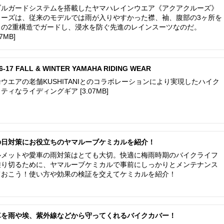
ブルガードシステムを搭載したヤマハレインウエア《アクアクルーズ》
リーズは、従来のモデルでは雨が入りやすかった襟、袖、腹部の3ヶ所を
自の2重構造でガードし、浸水を防ぐ先進のレインスーツなのだ。
07MB]
6-17 FALL & WINTER YAMAHA RIDING WEAR
ウエアの老舗KUSHITANIとのコラボレーションにより実現したハイク
ティなライディングギア [3.07MB]
の日対策にお役立ちのヤマルーブケミカルを紹介！
ルメットや愛車の雨対策はとても大切。快適に梅雨時期のバイクライフ
乗り切るために、ヤマルーブケミカルで事前にしっかりとメンテナンス
ておこう！使い方や効果の検証を交えてケミカルを紹介！
車を雨や埃、紫外線などから守ってくれるバイクカバー！