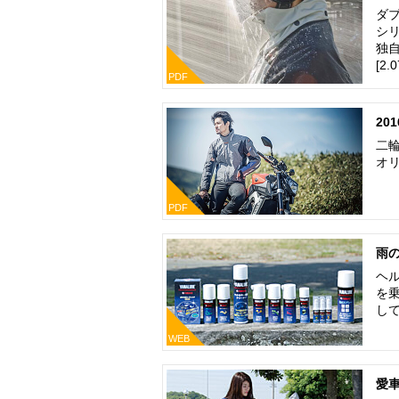
ダ
シ
独
[2.
PDF
201
二輪
オリ
PDF
雨
ヘ
を
し
WEB
愛