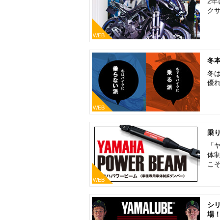
2年
ク
WEB
冬
冬
優
WEB
乗
「
体
こ
WEB
シ
場