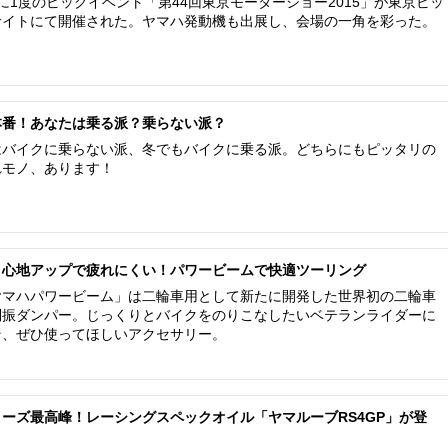
に1度のビッグイベント「第44回東京モーターショー2015」が東京ビッ
サイトにて開催された。ヤマハ発動機も出展し、会場の一角を彩った。
本番！あなたは乗る派？乗らない派？
はバイクに乗らない派、冬でもバイクに乗る派。どちらにもピッタリの
れモノ、あります！
り心地アップで疲れにくい！パワービームで快適ツーリング
ヤマハパワービーム」は二輪車用として新たに開発した世界初の二輪車
制振ダンパー。じっくりとバイクをのりこなしたいベテランライダーに
そ、ぜひ使ってほしいアクセサリー。
リーズ最高峰！レーシングスペックオイル「ヤマルーブRS4GP」が登
！