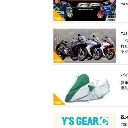
YA
WEB
YZ
「
れ
る
WEB
バ
愛
機
WEB
祝
20