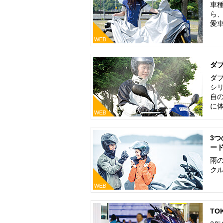
車
ら
愛
WEB
ダ
ダ
シ
自
に
WEB
3
ー
雨
ク
WEB
TO