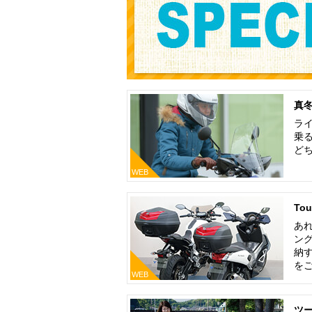
真
ラ
乗
ど
WEB
Tou
あ
ン
納
を
WEB
ツ