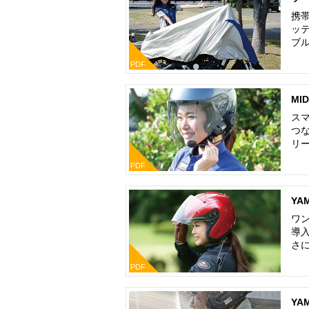
携
ッ
ブル
PDF
MI
スマ
つ
リー
PDF
YA
ワ
導
さに
PDF
YAM