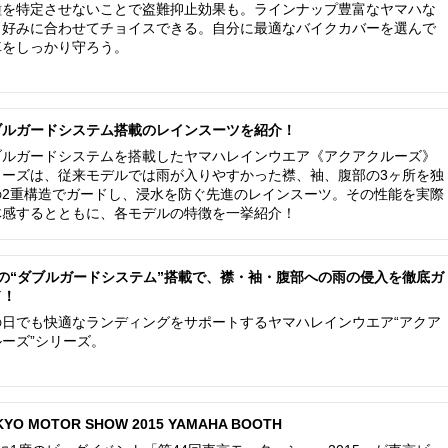
種を特定させないことで盗難抑止効果も。ラインナップ豊富なヤマハな
、好みに合わせてチョイスできる。自分に最適なバイクカバーを選んで
車をしっかり守ろう。
ブルガードシステム搭載のレインスーツを紹介！
ブルガードシステムを搭載したヤマハレインウエア《アクアクルーズ》
リーズは、従来モデルでは雨が入りやすかった襟、袖、腹部の3ヶ所を独
の2重構造でガードし、浸水を防ぐ先進のレインスーツ。その性能を実際
体感するとともに、各モデルの特徴を一挙紹介！
つの“ダブルガードシステム”搭載で、襟・袖・腹部への雨の侵入を徹底ガ
ド！
の日でも快適なランディングをサポートするヤマハレインウエア“アクア
ルーズ”シリーズ。
KYO MOTOR SHOW 2015 YAMAHA BOOTH