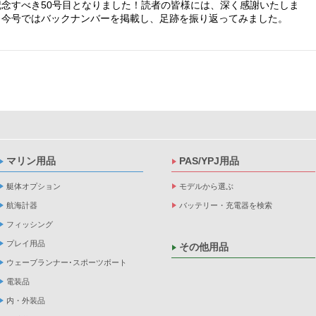
記念すべき50号目となりました！読者の皆様には、深く感謝いたしま
。今号ではバックナンバーを掲載し、足跡を振り返ってみました。
マリン用品
PAS/YPJ用品
艇体オプション
モデルから選ぶ
航海計器
バッテリー・充電器を検索
フィッシング
プレイ用品
その他用品
ウェーブランナー･スポーツボート
電装品
内・外装品