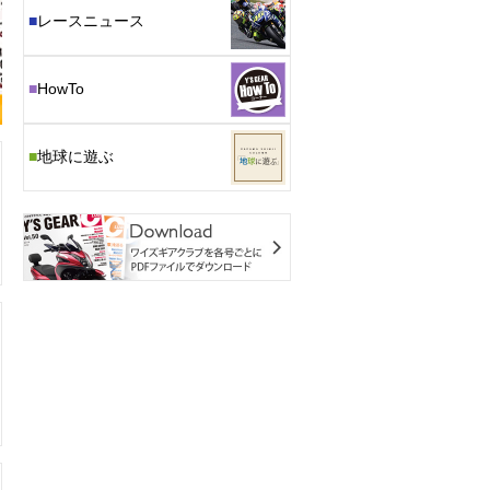
■
レースニュース
■
HowTo
■
地球に遊ぶ