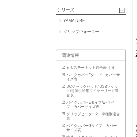
シリーズ
YAMALUBE
グリップウォーマー
関連情報
ETCステーキット適合表（旧）
バイクカバーFタイプ カバーサ
イズ表
DCジャックセット/ USBソケッ
ト/電源供給用ワイヤーリード適
合表
バイクカバーEタイプ/E+タイ
プ カバーサイズ表
グリップヒーター2 車種別適合
表
バイクカバーGタイプ カバー
サイズ表