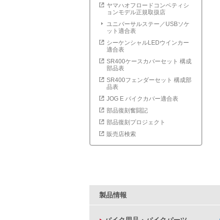
ヤマハオフロードコンペティシ
ョンモデル正規取扱店
ユニバーサルステー／USBソケ
ット適合表
シーケンシャルLEDウインカー
適合表
SR400ケースカバーセット 構成
部品表
SR400フェンダーセット 構成部
品表
JOG E バイクカバー適合表
部品復刻奮闘記
部品復刻プロジェクト
販売店検索
製品情報