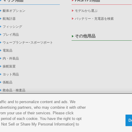
マリン用品
PAS/YPJ用品
艇体オプション
モデルから選ぶ
航海計器
バッテリー・充電器を検索
フィッシング
プレイ用品
その他用品
ウェーブランナー･スポーツボート
電装品
内・外装品
操舵装置
ヨット用品
係船品
救命品・検査品
メンテナンス
raffic and to personalize content and ads. We
アパレル
advertising partners, who may combine it with other
rom your use of their services. Please click
船外機
period of each cookie. You have the right to opt
D
Do Not Sell or Share My Personal Information] to